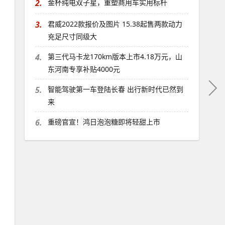
2.
金杯纯电双子星，重塑商用车实用标杆
3.
君威2022款报价及图片 15.38起售两款动力
充足尺寸同级大
4.
第三代马卡龙170km版本上市4.18万元，山
东河南专享补贴4000元
5.
智能驾驶第一车登陆长春 出行新时代已然到
来
6.
重磅官宣！鸿日泡泡糖即将轻甜上市