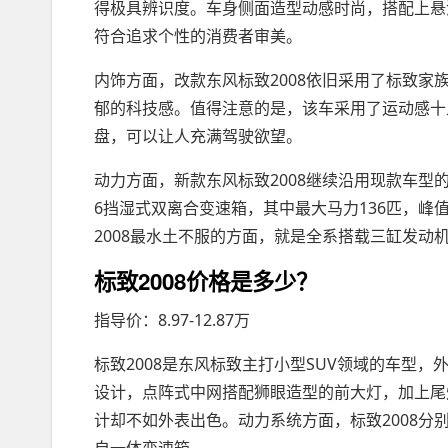
得极具辨识度。车身侧面造型动感时尚，搭配上悬
符合追求个性的消费者审美。
内饰方面，改款东风标致2008依旧采用了标致家族式
郁的科技感。值得注意的是，该车采用了运动感十
盘，可以让人充满驾驶欲望。
动力方面，新款东风标致2008继续沿用现款车型
6挡湿式双离合变速箱，其中最大马力136匹，峰
2008最水土不服的方面，就是全系搭载三缸发动
标致2008价格是多少？
指导价：8.97-12.87万
标致2008是东风标致主打小型SUV领域的车型
设计，点阵式中网搭配狮眼造型的前大灯，加上尾
计却不如外表出色。动力系统方面，标致2008分别搭