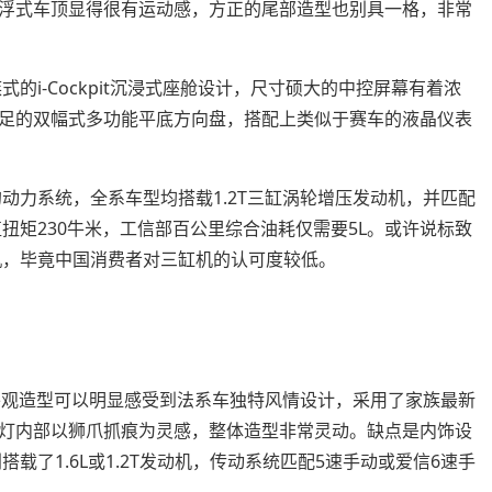
浮式车顶显得很有运动感，方正的尾部造型也别具一格，非常
的i-Cockpit沉浸式座舱设计，尺寸硕大的中控屏幕有着浓
足的双幅式多功能平底方向盘，搭配上类似于赛车的液晶仪表
的动力系统，全系车型均搭载1.2T三缸涡轮增压发动机，并匹配
值扭矩230牛米，工信部百公里综合油耗仅需要5L。或许说标致
机，毕竟中国消费者对三缸机的认可度较低。
，外观造型可以明显感受到法系车独特风情设计，采用了家族最新
灯内部以狮爪抓痕为灵感，整体造型非常灵动。缺点是内饰设
载了1.6L或1.2T发动机，传动系统匹配5速手动或爱信6速手