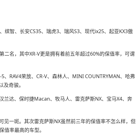
缤智、长安CS35、瑞虎3、瑞风S3、现代ix25、起亚KX3傲
二名，其中XR-V更是拥有着前五年超过60%的保值率，可谓
RAV4荣放、CR-V、森林人、MINI COUNTRYMAN、哈弗
5、以及奇骏。
兰达、保时捷Macan、牧马人、雷克萨斯NX、宝马X4、奔
能可见一斑。其次雷克萨斯NX虽然前三年的保值率不怎么样，但
保值率最高的车型。