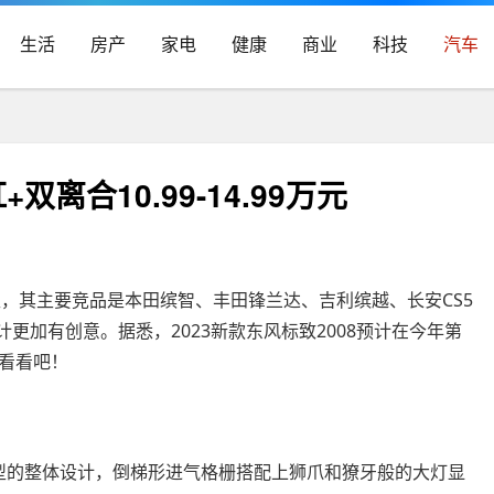
生活
房产
家电
健康
商业
科技
汽车
+双离合10.99-14.99万元
车型，其主要竞品是本田缤智、丰田锋兰达、吉利缤越、长安CS5
计更加有创意。据悉，2023新款东风标致2008预计在今年第
看看吧！
款车型的整体设计，倒梯形进气格栅搭配上狮爪和獠牙般的大灯显