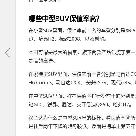
自一体变速箱。
哪些中型SUV保值率高？
在小型SUV里面，保值率前十名的车型分别是XR-V、
跑、哈弗H2、标致2008、以及创酷。
本田可谓是最大的赢家，旗下两款产品包揽了第一第
是高的离谱。
在紧凑型SUV里面，保值率前十名分别是马自达CX-5、
H6 Coupe、马自达CX-4、长安CS75、现代ix3
在中型SUV里面，排在保值率排行榜前十的分别是汉
驰GLC、锐界、胜达、英菲尼迪QX50、哈弗H7。
汉兰达为什么是中型SUV里的标杆，看保值率就
是往后两年下降的趋势较低，反而是榜单里第五年